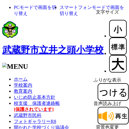
PCモードで画面を切
スマートフォンモードで画面を
文字サイズ
り替え
切り替え
武蔵野市立井之頭小学校
ホーム
ふりがな表示
学校案内
教育案内
いじめ防止基本方針
校支援 保護者連絡帳
音声読み上げ
[保護されています]
武蔵野市民科
フォトギャラリーR8
背景色変更
開かれた学校づくり協議会