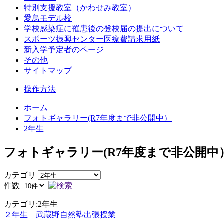
特別支援教室（かわせみ教室）
愛鳥モデル校
学校感染症に罹患後の登校届の提出について
スポーツ振興センター医療費請求用紙
新入学予定者のページ
その他
サイトマップ
操作方法
ホーム
フォトギャラリー(R7年度まで非公開中）
2年生
フォトギャラリー(R7年度まで非公開中
カテゴリ
件数
カテゴリ:2年生
２年生 武蔵野自然塾出張授業