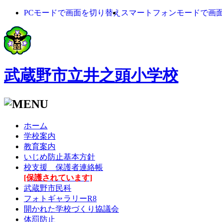
PCモードで画面を切り替え
スマートフォンモードで画
武蔵野市立井之頭小学校
ホーム
学校案内
教育案内
いじめ防止基本方針
校支援 保護者連絡帳
[保護されています]
武蔵野市民科
フォトギャラリーR8
開かれた学校づくり協議会
体罰防止