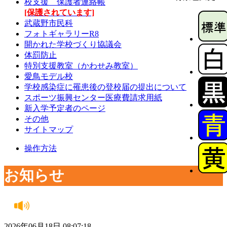
校支援 保護者連絡帳
[保護されています]
武蔵野市民科
フォトギャラリーR8
開かれた学校づくり協議会
体罰防止
特別支援教室（かわせみ教室）
愛鳥モデル校
学校感染症に罹患後の登校届の提出について
スポーツ振興センター医療費請求用紙
新入学予定者のページ
その他
サイトマップ
操作方法
お知らせ
2026年06月18日 08:07:18