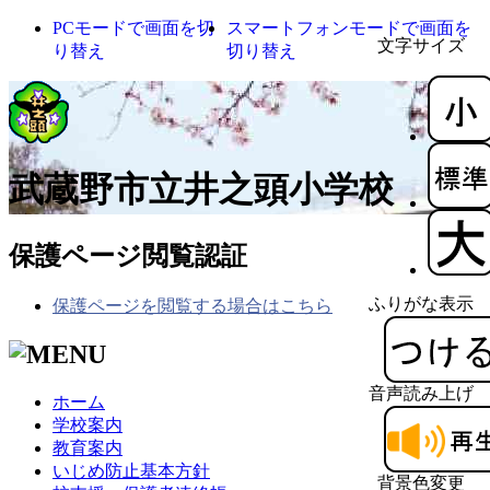
PCモードで画面を切
スマートフォンモードで画面を
文字サイズ
り替え
切り替え
武蔵野市立井之頭小学校
保護ページ閲覧認証
ふりがな表示
保護ページを閲覧する場合はこちら
音声読み上げ
ホーム
学校案内
教育案内
いじめ防止基本方針
背景色変更